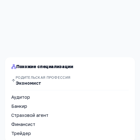
Я согласен(а) на обработку моих персональных данных и
публикацию
комментария
после модерации в соответствии
с
Политикой конфиденциальности
.
Отправить
Похожие специализации
РОДИТЕЛЬСКАЯ ПРОФЕССИЯ
Экономист
Аудитор
Банкир
Страховой агент
Финансист
Трейдер