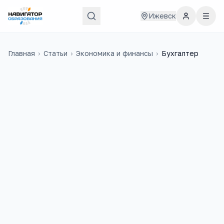
Ижевск
Главная
›
Статьи
›
Экономика и финансы
›
Бухгалтер
42 000
₽
31
медиана в
России
учебных заведений
9 200
+
3
вакансий на trudvsem
ЕГЭ-предмета