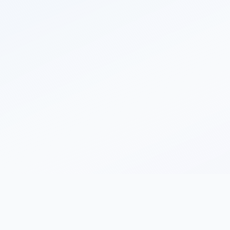
Средний балл ЕГЭ
Реальные данные из ГИВЦ и ВШЭ — не «от 200» в брошюре
Рейтинг и отзывы
От выпускников и студентов, не от приёмной комиссии
Стоимость и бюджет
Цена платного года и сколько бюджетных мест — без «звоните, уточ
Лицензия и аккредитация
Гос-данные о праве вести образование — диплом гособразца
Открыть сравнение