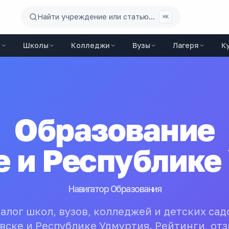
Найти учреждение или статью...
⌘K
ы
Школы
Колледжи
Вузы
Лагеря
К
Образование
 и Республике
Навигатор Образования
алог школ, вузов, колледжей и детских сад
вске и Республике Удмуртия. Рейтинги, отз