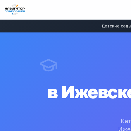
Детские сад
в
Ижевске
Кат
Иже