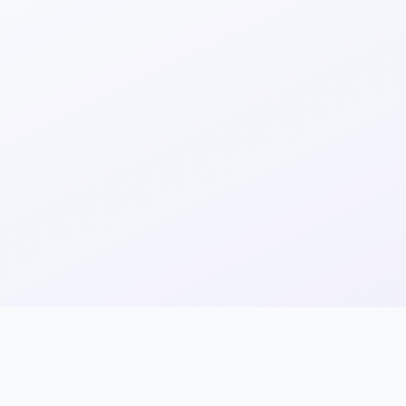
4.6 · 234
4.2 · 56
3.9 · 18
жет
от 184 т ₽
от 240 т ₽
от 320 т ₽
едитация