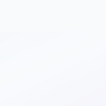
3 из 5 выбраны
Вуз А
Вуз Б
Вуз В
Э
78
71
65