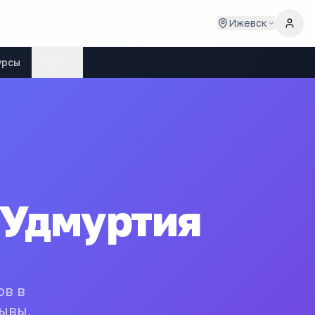
Ижевск
урсы
Ещё
 Удмуртия
ов в
ывы,